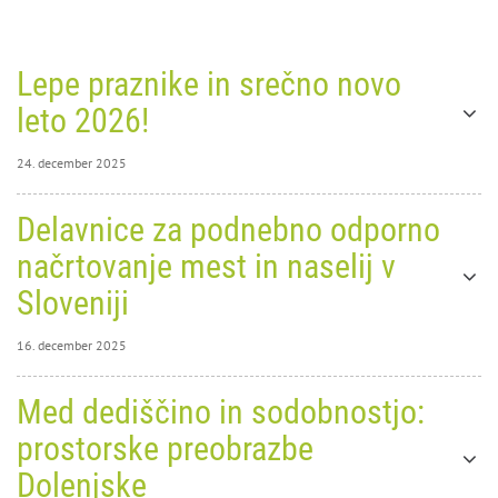
Lepe praznike in srečno novo
leto 2026!
24. december 2025
24. december 2025
Delavnice za podnebno odporno
0
10638
načrtovanje mest in naselij v
Lepe
Sloveniji
16. december 2025
16. december 2025
Med dediščino in sodobnostjo:
0
11106
prostorske preobrazbe
praznike in srečno novo leto
Dolenjske