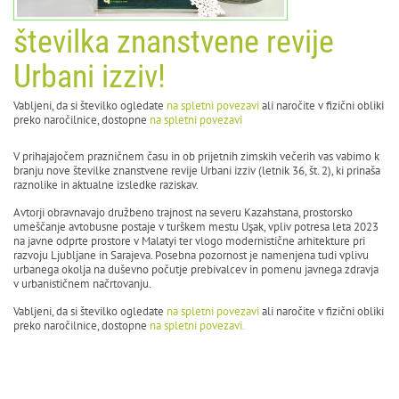
številka znanstvene revije
Urbani izziv!
Vabljeni, da si številko ogledate
na spletni povezavi
ali naročite v fizični obliki
preko naročilnice, dostopne
na spletni povezavi
V prihajajočem prazničnem času in ob prijetnih zimskih večerih vas vabimo k
branju nove številke znanstvene revije Urbani izziv (letnik 36, št. 2), ki prinaša
raznolike in aktualne izsledke raziskav.
Avtorji obravnavajo družbeno trajnost na severu Kazahstana, prostorsko
umeščanje avtobusne postaje v turškem mestu Uşak, vpliv potresa leta 2023
na javne odprte prostore v Malatyi ter vlogo modernistične arhitekture pri
razvoju Ljubljane in Sarajeva. Posebna pozornost je namenjena tudi vplivu
urbanega okolja na duševno počutje prebivalcev in pomenu javnega zdravja
v urbanističnem načrtovanju.
Vabljeni, da si številko ogledate
na spletni povezavi
ali naročite v fizični obliki
preko naročilnice, dostopne
na spletni povezavi.