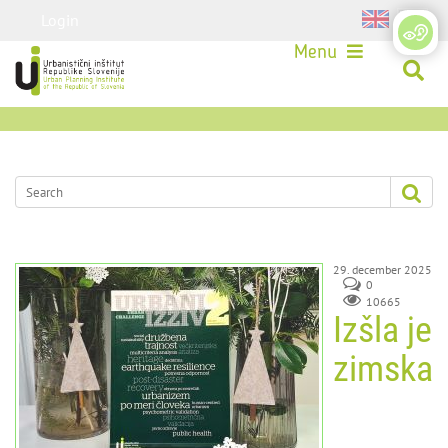
Login
Menu
29. december 2025
0
10665
Izšla je
zimska