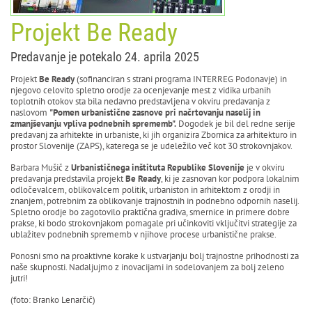
Projekt Be Ready
Predavanje je potekalo 24. aprila 2025
Projekt
Be Ready
(sofinanciran s strani programa INTERREG Podonavje) in
njegovo celovito spletno orodje za ocenjevanje mest z vidika urbanih
toplotnih otokov sta bila nedavno predstavljena v okviru predavanja z
naslovom
"Pomen urbanistične zasnove pri načrtovanju naselij in
zmanjševanju vpliva podnebnih sprememb".
Dogodek je bil del redne serije
predavanj za arhitekte in urbaniste, ki jih organizira Zbornica za arhitekturo in
prostor Slovenije (ZAPS), katerega se je udeležilo več kot 30 strokovnjakov.
Barbara Mušič z
Urbanističnega inštituta Republike Slovenije
je v okviru
predavanja predstavila projekt
Be Ready
, ki je zasnovan kor podpora lokalnim
odločevalcem, oblikovalcem politik, urbaniston in arhitektom z orodji in
znanjem, potrebnim za oblikovanje trajnostnih in podnebno odpornih naselij.
Spletno orodje bo zagotovilo praktična gradiva, smernice in primere dobre
prakse, ki bodo strokovnjakom pomagale pri učinkoviti vključitvi strategije za
ublažitev podnebnih sprememb v njihove procese urbanistične prakse.
Ponosni smo na proaktivne korake k ustvarjanju bolj trajnostne prihodnosti za
naše skupnosti. Nadaljujmo z inovacijami in sodelovanjem za bolj zeleno
jutri!
(foto: Branko Lenarčič)