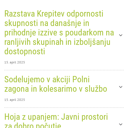
Razstava Krepitev odpornosti
skupnosti na današnje in
prihodnje izzive s poudarkom na
ranljivih skupinah in izboljšanju
dostopnosti
15. april 2025
15. april 2025
Sodelujemo v akciji Polni
0
5715
zagona in kolesarimo v službo
15. april 2025
15. april 2025
Hoja z upanjem: Javni prostori
0
5824
za dobro počutje