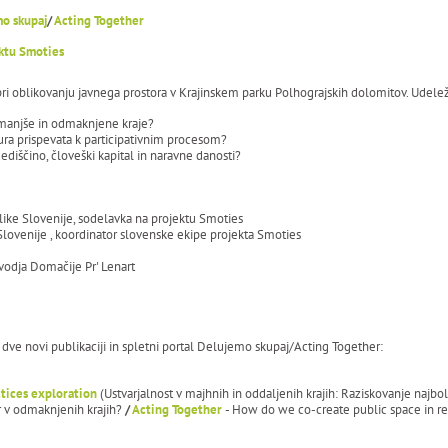
o skupaj
/
Acting Together
ktu Smoties
i oblikovanju javnega prostora v Krajinskem parku Polhograjskih dolomitov. Udelež
 manjše in odmaknjene kraje?
ra prispevata k participativnim procesom?
dediščino, človeški kapital in naravne danosti?
blike Slovenije, sodelavka na projektu Smoties
ke Slovenije , koordinator slovenske ekipe projekta Smoties
vodja Domačije Pr' Lenart
dve novi publikaciji in spletni portal Delujemo skupaj/Acting Together:
ctices exploration
(Ustvarjalnost v majhnih in oddaljenih krajih: Raziskovanje najbol
r v odmaknjenih krajih?
/
Acting Together
- How do we co-create public space in rem