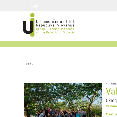
Login
30. okt
Va
Okrogl
Remote 
Creativ