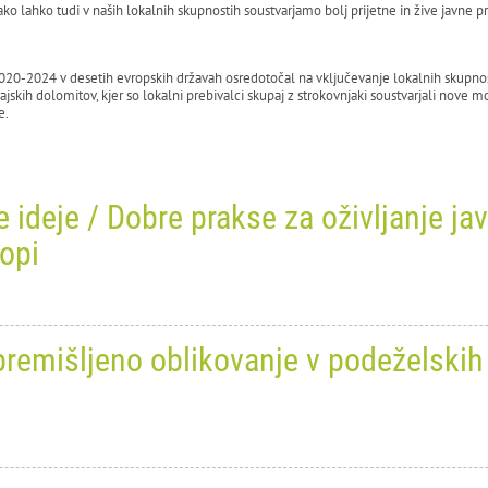
ko lahko tudi v naših lokalnih skupnostih soustvarjamo bolj prijetne in žive javne pr
2020-2024 v desetih evropskih državah osredotočal na vključevanje lokalnih skupno
ajskih dolomitov, kjer so lokalni prebivalci skupaj z strokovnjaki soustvarjali nove 
e.
 ideje / Dobre prakse za oživljanje ja
opi
ober 2024
0
7790
i: premišljeno oblikovanje v podeželski
TIES — Majhni kraji. Velike ide
vljanje javnega prostora v majhn
vsej Evropi
ober 2024
0
20912