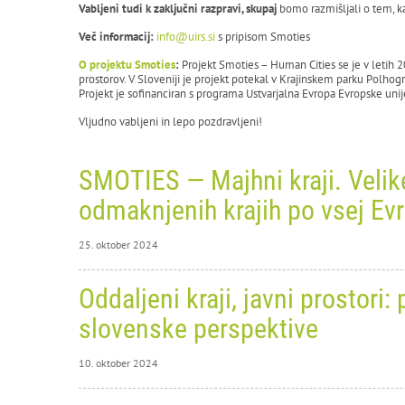
Vabljeni tudi k zaključni razpravi, skupaj
bomo razmišljali o tem, ka
Več informacij:
info@uirs.si
s pripisom Smoties
O projektu Smoties
:
Projekt Smoties – Human Cities se je v letih 
prostorov. V Sloveniji je projekt potekal v Krajinskem parku Polhogr
Projekt je sofinanciran s programa Ustvarjalna Evropa Evropske unij
Vljudno vabljeni in lepo pozdravljeni!
SMOTIES — Majhni kraji. Velike
odmaknjenih krajih po vsej Evr
25. oktober 2024
25. okt
Oddaljeni kraji, javni prostor
SMO
slovenske perspektive
oži
10. oktober 2024
po 
10. okt