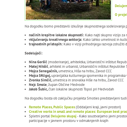
Delujem
O proje
Na dogodku bomo predstavili izkušnje skupnostnega sodelovanja pr
načinih krepitve lokalne skupnosti:
Kako najti skupno vizijo za
vključevanju kreativnega sektorja:
Kako lahko umetnost in kultu
trajnostnih pristopih:
Kako v viziji prihodnjega razvoja združiti 
Sodelujoči:
Nina Goršič
(moderiranje), arhitektka, Urbanistični inštitut Repu
Matej Nikšič
, arhitekt in urbanist, Urbanistični inštitut Republi
Mojca Senegačnik,
umetnica, Hiša na hribu, Zavod CCC
Mojca Sfiligoj,
upravljalka kulturnega spomenika in programska 
Zvonka Simčič,
umetnica in snovalka Hiše na hribu, Zavod CCC
Nejc Smole
, župan Občine Medvode
Jakob Šubic,
član lokalne skupnosti Topol pri Medvodah
Na dogodku bosta ob zaključku projekta Smoties predstavljeni tudi 
Remote Places, Public Spaces
(Oddaljeni kraji, javni prostori)
Creative works in small and remote places: European best pra
Spletni portal
Delujemo skupaj
- Kako soustvarjamo javni prosto
participacije v javnem prostoru v odmaknjenih krajih