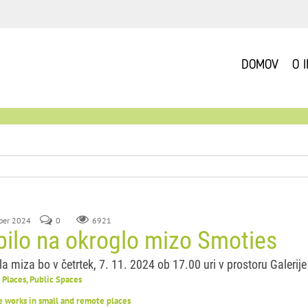
DOMOV
O 
ober 2024
0
6921
bilo na okroglo mizo Smoties
a miza bo v četrtek, 7. 11. 2024 ob 17.00 uri v prostoru Galerije 
Places, Public Spaces
e works in small and remote places