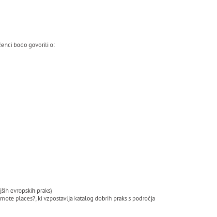
enci bodo govorili o:
jših evropskih praks)
ote places?, ki vzpostavlja katalog dobrih praks s področja