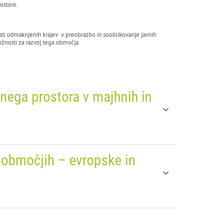
ostore.
sti odmaknjenih krajev v preobrazbo in sooblikovanje javnih
možnosti za razvoj tega območja.
vnega prostora v majhnih in
h območjih – evropske in
je / Dobre prakse za
ih in odmaknjenih krajih