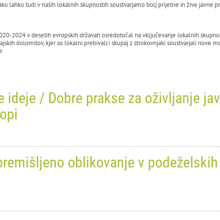
ko lahko tudi v naših lokalnih skupnostih soustvarjamo bolj prijetne in žive javne pr
2020-2024 v desetih evropskih državah osredotočal na vključevanje lokalnih skupno
ajskih dolomitov, kjer so lokalni prebivalci skupaj z strokovnjaki soustvarjali nove 
e.
 ideje / Dobre prakse za oživljanje ja
opi
ober 2024
0
7775
i: premišljeno oblikovanje v podeželski
TIES — Majhni kraji. Velike ide
vljanje javnega prostora v majhn
vsej Evropi
ober 2024
0
20873