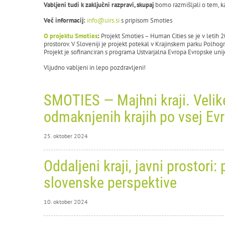
Vabljeni tudi k zaključni razpravi, skupaj
bomo razmišljali o tem, ka
Več informacij:
info@uirs.si
s pripisom Smoties
O projektu Smoties
:
Projekt Smoties – Human Cities se je v letih 
prostorov. V Sloveniji je projekt potekal v Krajinskem parku Polhogr
Projekt je sofinanciran s programa Ustvarjalna Evropa Evropske unij
Vljudno vabljeni in lepo pozdravljeni!
SMOTIES — Majhni kraji. Velike
odmaknjenih krajih po vsej Evr
25. oktober 2024
25. okt
Oddaljeni kraji, javni prostor
SMO
slovenske perspektive
oži
10. oktober 2024
po 
10. okt