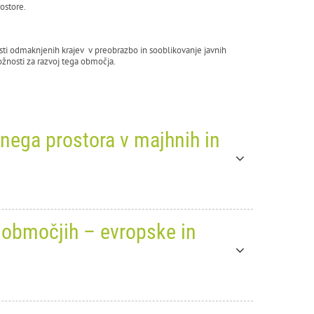
ostore.
sti odmaknjenih krajev v preobrazbo in sooblikovanje javnih
možnosti za razvoj tega območja.
vnega prostora v majhnih in
h območjih – evropske in
je / Dobre prakse za
ih in odmaknjenih krajih