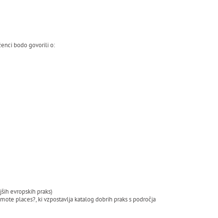
enci bodo govorili o:
jših evropskih praks)
ote places?, ki vzpostavlja katalog dobrih praks s področja