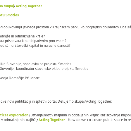
o skupaj
/
Acting Together
ktu Smoties
i oblikovanju javnega prostora v Krajinskem parku Polhograjskih dolomitov. Udelež
 manjše in odmaknjene kraje?
ra prispevata k participativnim procesom?
dediščino, človeški kapital in naravne danosti?
blike Slovenije, sodelavka na projektu Smoties
ke Slovenije , koordinator slovenske ekipe projekta Smoties
vodja Domačije Pr' Lenart
dve novi publikaciji in spletni portal Delujemo skupaj/Acting Together:
ctices exploration
(Ustvarjalnost v majhnih in oddaljenih krajih: Raziskovanje najbol
r v odmaknjenih krajih?
/
Acting Together
- How do we co-create public space in rem