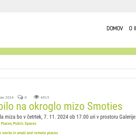
DOMOV
O 
ober 2024
0
6913
bilo na okroglo mizo Smoties
a miza bo v četrtek, 7. 11. 2024 ob 17.00 uri v prostoru Galerije 
Places, Public Spaces
e works in small and remote places