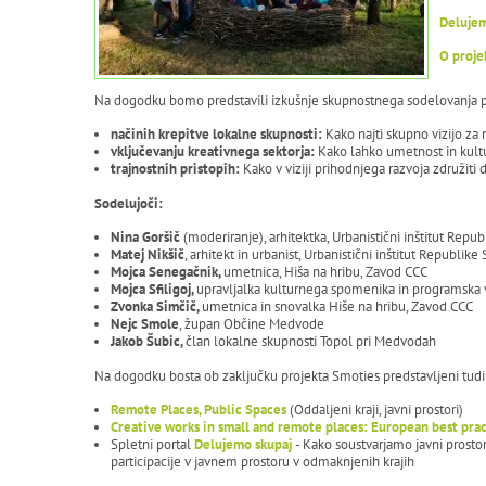
Delujem
O proje
Na dogodku bomo predstavili izkušnje skupnostnega sodelovanja pr
načinih krepitve lokalne skupnosti:
Kako najti skupno vizijo za
vključevanju kreativnega sektorja:
Kako lahko umetnost in kultu
trajnostnih pristopih:
Kako v viziji prihodnjega razvoja združiti 
Sodelujoči:
Nina Goršič
(moderiranje), arhitektka, Urbanistični inštitut Repu
Matej Nikšič
, arhitekt in urbanist, Urbanistični inštitut Republi
Mojca Senegačnik,
umetnica, Hiša na hribu, Zavod CCC
Mojca Sfiligoj,
upravljalka kulturnega spomenika in programska 
Zvonka Simčič,
umetnica in snovalka Hiše na hribu, Zavod CCC
Nejc Smole
, župan Občine Medvode
Jakob Šubic,
član lokalne skupnosti Topol pri Medvodah
Na dogodku bosta ob zaključku projekta Smoties predstavljeni tudi 
Remote Places, Public Spaces
(Oddaljeni kraji, javni prostori)
Creative works in small and remote places: European best pra
Spletni portal
Delujemo skupaj
- Kako soustvarjamo javni prosto
participacije v javnem prostoru v odmaknjenih krajih