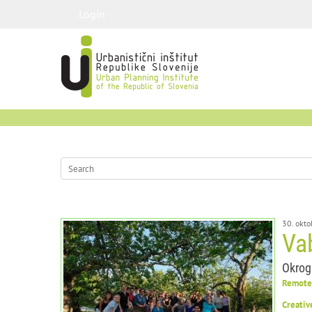
Login
30. okt
Va
Okrogl
Remote 
Creativ