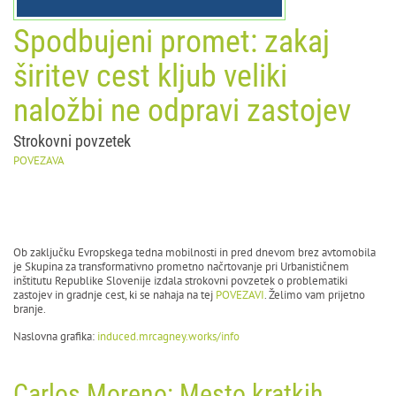
Spodbujeni promet: zakaj
širitev cest kljub veliki
naložbi ne odpravi zastojev
Strokovni povzetek
POVEZAVA
Ob zaključku Evropskega tedna mobilnosti in pred dnevom brez avtomobila
je Skupina za transformativno prometno načrtovanje pri Urbanističnem
inštitutu Republike Slovenije izdala strokovni povzetek o problematiki
zastojev in gradnje cest, ki se nahaja na tej
POVEZAVI
. Želimo vam prijetno
branje.
Naslovna grafika:
induced.mrcagney.works/info
Carlos Moreno: Mesto kratkih