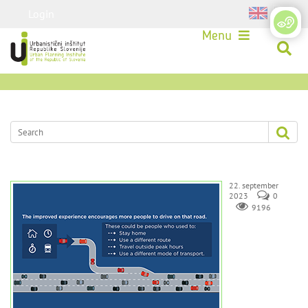
Login
Menu
22. september
2023
0
9196