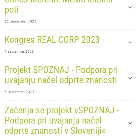
poti
11. september 2023
11. september
Kongres REAL CORP 2023
2023
0
9600
Carlos
7. september 2023
7. september 2023
Projekt SPOZNAJ - Podpora pri
0
27878
uvajanju načel odprte znanosti
5. september 2023
Moreno: Mesto kratkih poti
5. september 2023
Začenja se projekt »SPOZNAJ -
0
predavanje in okrogla miza, 22. 9. 2023, ob 11h, Klub CD
26250
Podpora pri uvajanju načel
22. 9. 2023, od 11.00 do 13.00, Klub Cankarjevega doma, Prešernova cesta 10,
Ljubljana
odprte znanosti v Sloveniji«
Kongres REAL CORP 2023
Obvezna
PRIJAVA