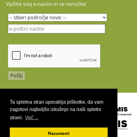
Vpišite svoj e-naslov in se naročite!
Copyright 2026 by UIRS
Ta spletna stran uporablja piškotke, da vam
zagotovi najboljšo izkušnjo na naši spletni
strani.
Več ...
Razumem!