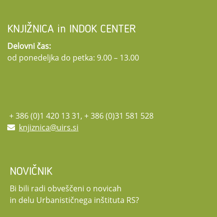
©Mitski park –foto Jan Antonac, VSŠ Sežana
obvezne prijave. Več informacij o konferenci ter obrazec za prijavo najdete na
11:40 – 12:20 Zala Velkavrh: Urbane intervencije
spletni strani projekta.
12:20 – 13:00 Branka Cvijetičanin: Pogled pešca ali kako prostor oblikuje
Za vse dodatne informacije smo dosegljivi na:
trajnostna.dediscina@fa.uni-
KNJIŽNICA in INDOK CENTER
življenjsko pripoved
lj.si
in na
hei-transform@zvkds.si
.
Delovni čas:
13:00 – 13:30 Zaključna razprava
od ponedeljka do petka: 9.00 – 13.00
PODROBNEJŠI PROGRAM
+ 386 (0)1 420 13 31, + 386 (0)31 581 528
knjiznica@uirs.si
NOVIČNIK
Bi bili radi obveščeni o novicah
in delu Urbanističnega inštituta RS?