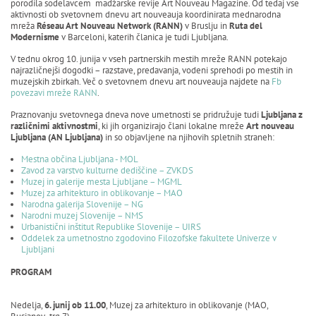
porodila sodelavcem madžarske revije Art Nouveau Magazine. Od tedaj vse
aktivnosti ob svetovnem dnevu art nouveauja koordinirata mednarodna
mreža
Réseau Art Nouveau Network (RANN)
v Bruslju in
Ruta del
Modernisme
v Barceloni, katerih članica je tudi Ljubljana.
V tednu okrog 10. junija v vseh partnerskih mestih mreže RANN potekajo
najrazličnejši dogodki – razstave, predavanja, vodeni sprehodi po mestih in
muzejskih zbirkah. Več o svetovnem dnevu art nouveauja najdete na
Fb
povezavi mreže RANN
.
Praznovanju svetovnega dneva nove umetnosti se pridružuje tudi
Ljubljana z
različnimi aktivnostmi
, ki jih organizirajo člani lokalne mreže
Art nouveau
Ljubljana (AN Ljubljana)
in so objavljene na njihovih spletnih straneh:
Mestna občina Ljubljana - MOL
Zavod za varstvo kulturne dediščine – ZVKDS
Muzej in galerije mesta Ljubljane – MGML
Muzej za arhitekturo in oblikovanje – MAO
Narodna galerija Slovenije – NG
Narodni muzej Slovenije – NMS
Urbanistični inštitut Republike Slovenije – UIRS
Oddelek za umetnostno zgodovino Filozofske fakultete Univerze v
Ljubljani
PROGRAM
Nedelja,
6. junij ob 11.00
, Muzej za arhitekturo in oblikovanje (MAO,