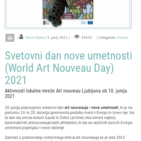
/
Vesna Slabe
/ 3. junij 2021 /
/ Categories:
Novice
34431
Svetovni dan nove umetnosti
(World Art Nouveau Day)
2021
Aktivnosti lokalne mreže Art nouveau Ljubljana ob 10. juniju
2021
10. junija praznujemo svetovni dan
art nouveauja
- nove umetnosti
, ki je na
prelomu 19. in 20. stoletja spremenila podobo mest v Evropi in izven nje. Na
ta dan sta umrla Antoni Gaudi in Ödön Lechner, dva izmed najbolj
karizmatičnih artnouveaujevskih arhitektov, ki sta na različnih koncih Evrope
umetnost popeljala v novo stoletje.
Zamisel o praznovanju svetovnega dneva art nouveauja se je leta 2013