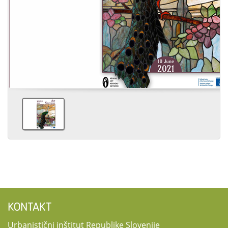
KONTAKT
Urbanistični inštitut Republike Slovenije