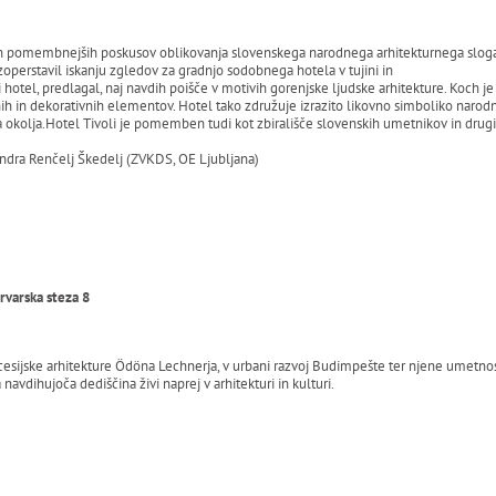
den pomembnejših poskusov oblikovanja slovenskega narodnega arhitekturnega sloga. 
zoperstavil iskanju zgledov za gradnjo sodobnega hotela v tujini in
 hotel, predlagal, naj navdih poišče v motivih gorenjske ljudske arhitekture. Koch 
h in dekorativnih elementov. Hotel tako združuje izrazito likovno simboliko narodne
ga okolja.Hotel Tivoli je pomemben tudi kot zbirališče slovenskih umetnikov in drugi
ndra Renčelj Škedelj (ZVKDS, OE Ljubljana)
arvarska steza 8
esijske arhitekture Ödöna Lechnerja, v urbani razvoj Budimpešte ter njene umetnosti
vdihujoča dediščina živi naprej v arhitekturi in kulturi.