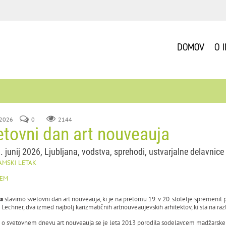
DOMOV
O 
 2026
0
2144
etovni dan art nouveauja
1. junij 2026, Ljubljana, vodstva, sprehodi, ustvarjalne delavnice
AMSKI LETAK
TEM
ja
slavimo svetovni dan art nouveauja, ki je na prelomu 19. v 20. stoletje spremenil 
 Lechner, dva izmed najbolj karizmatičnih artnouveaujevskih arhitektov, ki sta na ra
 o svetovnem dnevu art nouveauja se je leta 2013 porodila sodelavcem madžarske r