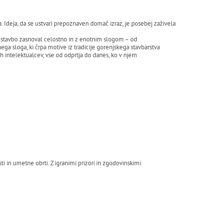
Ideja, da se ustvari prepoznaven domač izraz, je posebej zaživela
je stavbo zasnoval celostno in z enotnim slogom – od
ga sloga, ki črpa motive iz tradicije gorenjskega stavbarstva
h intelektualcev, vse od odprtja do danes, ko v njem
 in umetne obrti. Z igranimi prizori in zgodovinskimi