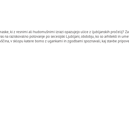
e, ki z resnimi ali hudomušnimi izrazi opazujejo ulice z ljubljanskih pročelij? Za
vas na raziskovalno potovanje po secesijski Ljubljani, obdobju, ko so arhitekti in ume
lovščina, v sklopu katere bomo z ugankami in zgodbami spoznavali, kaj stavbe pripove