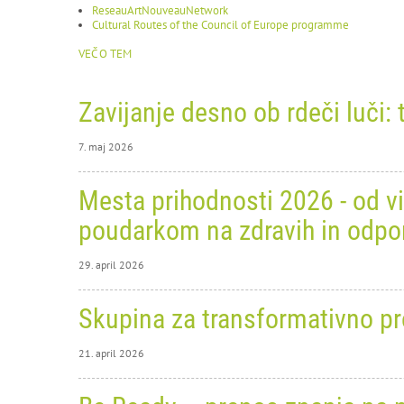
ReseauArtNouveauNetwork
Cultural Routes of the Council of Europe programme
VEČ O TEM
Zavijanje desno ob rdeči luči: 
7. maj 2026
7. maj 
Mesta prihodnosti 2026 - od vi
Zav
poudarkom na zdravih in odpo
27. 5
29. april 2026
PRIJAV
VABILO
29. apri
Skupina za transformativno p
Mes
Pred pet
primerja
21. april 2026
pri
Na strok
predstavniki Urbanističnega inštituta RS in Zavoda Vozim.
od
21. apri