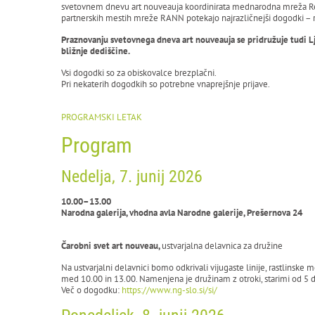
svetovnem dnevu art nouveauja koordinirata mednarodna mreža Rése
partnerskih mestih mreže RANN potekajo najrazličnejši dogodki – r
Praznovanju svetovnega dneva art nouveauja se pridružuje tudi Lju
bližnje dediščine.
Vsi dogodki so za obiskovalce brezplačni.
Pri nekaterih dogodkih so potrebne vnaprejšnje prijave.
PROGRAMSKI LETAK
Program
Nedelja, 7. junij 2026
10.00–13.00
Narodna galerija, vhodna avla Narodne galerije, Prešernova 24
Čarobni svet art nouveau,
ustvarjalna delavnica za družine
Na ustvarjalni delavnici bomo odkrivali vijugaste linije, rastlinske
med 10.00 in 13.00. Namenjena je družinam z otroki, starimi od 5 d
Več o dogodku:
https://www.ng-slo.si/si/