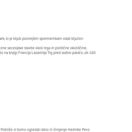
ark, ki je kljub poznejšim spremembam ostal ključen
e secesijske stavbe okoli trga in politične okoliščine,
 na knjigi Francija Lazarinija Trg pred sodno palačo, ob 160.
 Pobliže si bomo ogledali delo in življenje Hedvike Pevz.