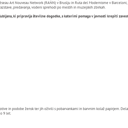
au Art Nouveau Network (RANN) v Bruslju in Ruta del Modernisme v Barceloni, kater
azstave, predavanja, vodeni sprehodi po mestih in muzejskih zbirkah.
bljana, ki pripravlja številne dogodke, s katerimi pomaga v javnosti krepiti zave
 motive in podobe žensk ter jih oživili s pobarvankami in barvnim kolaž papirjem. Dela
o 9 let.