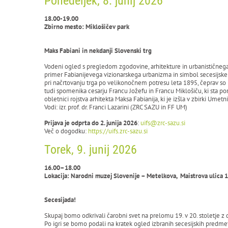
Ponedeljek, 8. junij 2026
18.00-19.00
Zbirno mesto: Miklošičev park
Maks Fabiani in nekdanji Slovenski trg
Vodeni ogled s pregledom zgodovine, arhitekture in urbanističneg
primer Fabianijevega vizionarskega urbanizma in simbol secesijske 
pri načrtovanju trga po velikonočnem potresu leta 1895, čeprav so 
tudi spomenika cesarju Francu Jožefu in Francu Miklošiču, ki sta p
obletnici rojstva arhitekta Maksa Fabianija, ki je izšla v zbirki Ume
Vodi: izr. prof. dr. Franci Lazarini (ZRC SAZU in FF UM)
Prijava je odprta do 2. junija 2026
:
uifs@zrc-sazu.si
Več o dogodku:
https://uifs.zrc-sazu.si
Torek, 9. junij 2026
16.00–18.00
Lokacija: Narodni muzej Slovenije – Metelkova, Maistrova ulica 1
Secesijada!
Skupaj bomo odkrivali čarobni svet na prelomu 19. v 20. stoletje z
Po igri se bomo podali na kratek ogled izbranih secesijskih predme