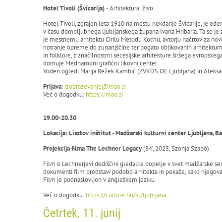
Hotel Tivoli (Švicarija)
- Arhitektura živo
Hotel Tivoli, zgrajen leta 1910 na mestu nekdanje Švicarije, je e
v času domoljubnega ljubljanskega župana Ivana Hribarja. Ta se je 
je mestnemu arhitektu Cirilu Metodu Kochu, avtorju načrtov za novi
notranje opreme do zunanjščine ter bogato oblikovanih arhitekturni
in folklore, z značilnostmi secesijske arhitekture širšega evropske
domuje Mednarodni grafični likovni center.
Voden ogled: Marija Režek Kambič (ZVKDS OE Ljubljana) in Aleksa
Prijava
:
izobrazevanje@mao.si
Več o dogodku:
https://mao.si
19.00-20.30
Lokacija: Lisztov inštitut - Madžarski kulturni center Ljubljana, B
Projekcija filma The Lechner Legacy
(84’, 2025, Szonja Szabó)
Film o Lechnerjevi dediščini gledalce popelje v svet madžarske sec
dokumenti film predstavi podobo arhitekta in pokaže, kako njegova na
Film je podnaslovljen v angleškem jeziku.
Več o dogodku:
https://culture.hu/sl/ljubljana
Četrtek, 11. junij