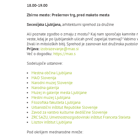
18.00-19.00
Zbirno mesto: Prešernov trg, pred maketo mesta
Secesijska Ljubljana,
arhitekturni sprehod za družine
Ali poznate zgodbo o zmaju z mostu? Kaj nam sporočajo kamnite mask
veste, kdaj je po ljubljanskih ulicah prvič zapeljal tramvaj? Vabimo 
živali in mitoloških bitij. Sprehod je zasnovan kot družinska pusto
Prijava:
izobrazevanje@mao.si
Več o dogodku:
https://mao.s
Sodelujoče ustanove:
Mestna občina Ljubljana
MAO Slovenija
Narodni muzej Slovenije
Narodna galerija
Muzej in galerije mesta Ljubljane
Mestni muzej Ljubljana
Filozofska fakulteta Ljubljana
Urbanistični inštitut Republike Slovenije
Zavod za varstvo kulturne dediščine Slovenije
ZRC SAZU, Umetnostnozgodovinski inštitut Franceta Steleta
Lisztov inštitut Ljubljana
Pod okriljem mednarodne mreže: