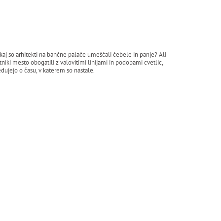
kaj so arhitekti na bančne palače umeščali čebele in panje? Ali
tniki mesto obogatili z valovitimi linijami in podobami cvetlic,
dujejo o času, v katerem so nastale.