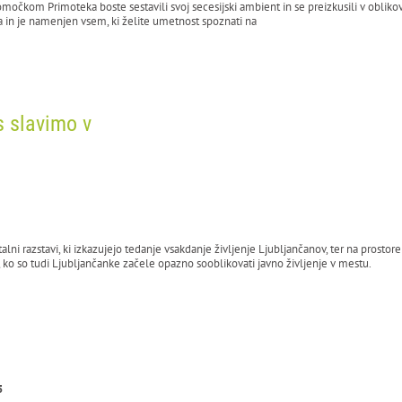
omočkom Primoteka boste sestavili svoj secesijski ambient in se preizkusili v oblik
a in je namenjen vsem, ki želite umetnost spoznati na
s slavimo v
i razstavi, ki izkazujejo tedanje vsakdanje življenje Ljubljančanov, ter na prostore
o so tudi Ljubljančanke začele opazno sooblikovati javno življenje v mestu.
5