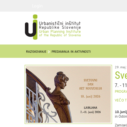
Login
RAZISKOVANJE
PREDAVANJA IN AKTIVNOSTI
29. maj
Sv
7. - 1
PROGR
VEČ O 
10. juni
in Ödön
Zamisel