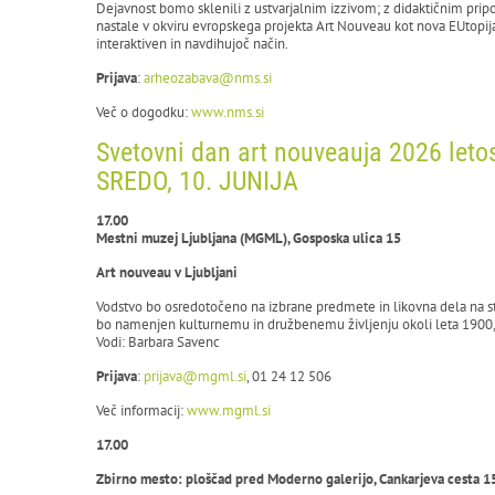
Dejavnost bomo sklenili z ustvarjalnim izzivom; z didaktičnim prip
nastale v okviru evropskega projekta Art Nouveau kot nova EUtopij
interaktiven in navdihujoč način.
Prijava
:
arheozabava@nms.si
Več o dogodku:
www.nms.si
Svetovni dan art nouveauja 2026 leto
SREDO, 10. JUNIJA
17.00
Mestni muzej Ljubljana (MGML), Gosposka ulica 15
Art nouveau v Ljubljani
Vodstvo bo osredotočeno na izbrane predmete in likovna dela na staln
bo namenjen kulturnemu in družbenemu življenju okoli leta 1900, k
Vodi: Barbara Savenc
Prijava
:
prijava@mgml.si
, 01 24 12 506
Več informacij:
www.mgml.si
17.00
Zbirno mesto: ploščad pred Moderno galerijo, Cankarjeva cesta 1