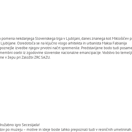
a pomena nekdanjega Slovenskega trga v Ljubljani, danes znanega kot Miklošičev p
Ljubljane. Osredotoča se na ključno vlogo arhitekta in urbanista Maksa Fabianija
poznejše izvedbe njegov prvotni načrt spremenile. Predstavljene bodo tudi posamezn
omembni osebi iz zgodovine slovenske nacionalne emancipacije. Vodstvo bo temeljilo
tnine v žepu pri Založbi ZRC SAZU.
 družabno igro Secesijada!
tov po muzeju – motive in ideje boste lahko prepoznali tudi v resničnih umetninah.