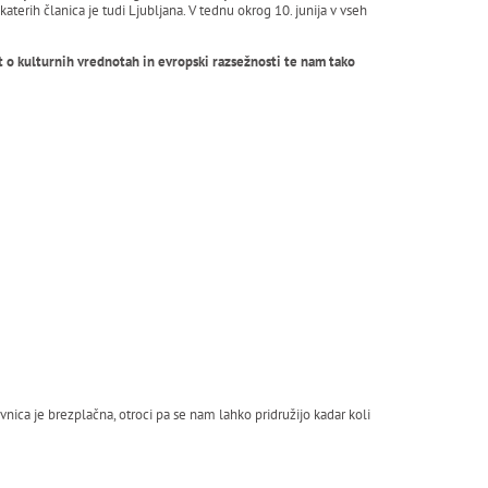
ih članica je tudi Ljubljana. V tednu okrog 10. junija v vseh
st o kulturnih vrednotah in evropski razsežnosti te nam tako
vnica je brezplačna, otroci pa se nam lahko pridružijo kadar koli