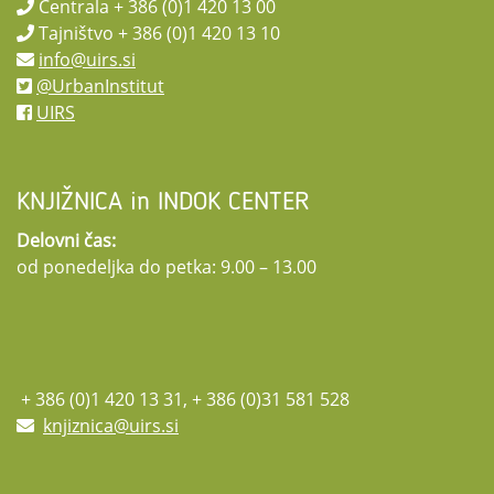
Centrala + 386 (0)1 420 13 00
Tajništvo + 386 (0)1 420 13 10
info@uirs.si
@UrbanInstitut
UIRS
KNJIŽNICA in INDOK CENTER
Delovni čas:
od ponedeljka do petka: 9.00 – 13.00
+ 386 (0)1 420 13 31, + 386 (0)31 581 528
knjiznica@uirs.si