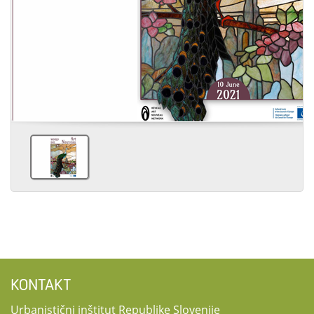
KONTAKT
Urbanistični inštitut Republike Slovenije