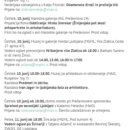
Rusjanov trg 7).
Nedeljska ustvarjalnica s Katjo Filovski:
Okamenele živali in pročelja hiš.
Prijave na:
izobrazevanje@mao.si
.
Četrtek,
10. junij
, Narodna galerija (NG, Prešernova 24).
Projekcija filma
Odstiranja: Hinko Smrekar (Življenjska pot skozi
avtoportrete in avtokarikature).
Film bo na ogled v avli Narodne galerije na Prešernovi. Prost vstop.
Četrtek,
10. junij
, Muzej in galerije mesta Ljubljana (MGML, Vila Zlatica, Cesta
27. aprila 47).
Vodeni ogled prenovljene
Hribarjeve vile Zlatica
ob 18.00
z Barbaro Savenc
in dr. Ireno Žmuc.
Vodeni ogledi tudi ob
14.00, 15.00, 16.00 in 17.00
.
Prijave na:
prijava@mgml.si
. Prost vstop.
Četrtek
10. junij 10.00-18.00
, Muzej za arhitekturo in oblikovanje (MAO,
Rusjanov trg 7).
Razstava
Predmet in zbirka.
Razstava
Ivan Jager in ljubljanska šola za arhitekturo.
Prost vstop.
Četrtek
10. junij ob 18.00,
zbirno mesto pri Prešernovem spomeniku.
Sprehod po secesijski Ljubljani
s Katarino Metelko (MAO).
Prijave na:
izobrazevanje@mao.si
. Število udeležencev je omejeno.
Petek,
11. junij ob 18.00
, Švicarija (MGML, Pod turnom 4).
Vodeni ogled po Švicariji
s Tatjano Adamič in Aleksandro Renčelj Škedelj,
ZVKDS, OE Ljubljana.