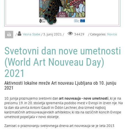
/
Vesna Slabe
/ 3. junij 2021 /
/ Categories:
Novice
34429
Svetovni dan nove umetnosti
(World Art Nouveau Day)
2021
Aktivnosti lokalne mreže Art nouveau Ljubljana ob 10. juniju
2021
10. junija praznujemo svetovni dan
art nouveauja
- nove umetnosti
, ki je na
prelomu 19. in 20. stoletja spremenila podobo mest v Evropi in izven nje. Na
ta dan sta umrla Antoni Gaudi in Ödön Lechner, dva izmed najbolj
karizmatičnih artnouveaujevskih arhitektov, ki sta na različnih koncih Evrope
umetnost popeljala v novo stoletje.
Zamisel o praznovanju svetovnega dneva art nouveauja se je leta 2013