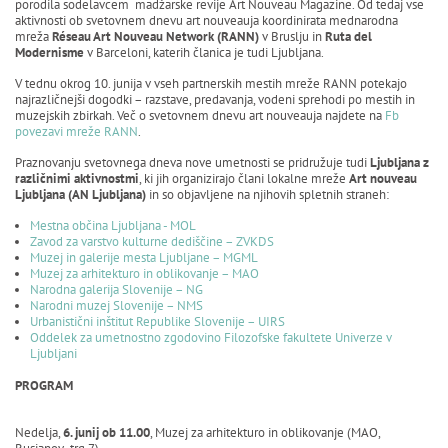
porodila sodelavcem madžarske revije Art Nouveau Magazine. Od tedaj vse
aktivnosti ob svetovnem dnevu art nouveauja koordinirata mednarodna
mreža
Réseau Art Nouveau Network (RANN)
v Bruslju in
Ruta del
Modernisme
v Barceloni, katerih članica je tudi Ljubljana.
V tednu okrog 10. junija v vseh partnerskih mestih mreže RANN potekajo
najrazličnejši dogodki – razstave, predavanja, vodeni sprehodi po mestih in
muzejskih zbirkah. Več o svetovnem dnevu art nouveauja najdete na
Fb
povezavi mreže RANN
.
Praznovanju svetovnega dneva nove umetnosti se pridružuje tudi
Ljubljana z
različnimi aktivnostmi
, ki jih organizirajo člani lokalne mreže
Art nouveau
Ljubljana (AN Ljubljana)
in so objavljene na njihovih spletnih straneh:
Mestna občina Ljubljana - MOL
Zavod za varstvo kulturne dediščine – ZVKDS
Muzej in galerije mesta Ljubljane – MGML
Muzej za arhitekturo in oblikovanje – MAO
Narodna galerija Slovenije – NG
Narodni muzej Slovenije – NMS
Urbanistični inštitut Republike Slovenije – UIRS
Oddelek za umetnostno zgodovino Filozofske fakultete Univerze v
Ljubljani
PROGRAM
Nedelja,
6. junij ob 11.00
, Muzej za arhitekturo in oblikovanje (MAO,