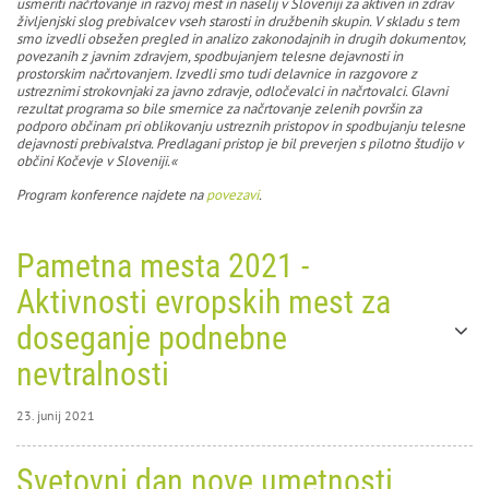
usmeriti načrtovanje in razvoj mest in naselij v Sloveniji za aktiven in zdrav
življenjski slog prebivalcev vseh starosti in družbenih skupin. V skladu s tem
smo izvedli obsežen pregled in analizo zakonodajnih in drugih dokumentov,
povezanih z javnim zdravjem, spodbujanjem telesne dejavnosti in
prostorskim načrtovanjem. Izvedli smo tudi delavnice in razgovore z
ustreznimi strokovnjaki za javno zdravje, odločevalci in načrtovalci. Glavni
rezultat programa so bile smernice za načrtovanje zelenih površin za
podporo občinam pri oblikovanju ustreznih pristopov in spodbujanju telesne
dejavnosti prebivalstva. Predlagani pristop je bil preverjen s pilotno študijo v
občini Kočevje v Sloveniji.«
Program konference najdete na
povezavi
.
Pametna mesta 2021 -
Aktivnosti evropskih mest za
doseganje podnebne
nevtralnosti
23. junij 2021
23. junij 2021
Svetovni dan nove umetnosti
0