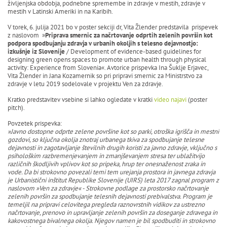
življenjska obdobja, podnebne spremembe in zdravje v mestih, zdravje v
mestih v Latinski Ameriki in na Karibih.
V torek, 6. julija 2021 bo v poster sekciji dr, Vita Žlender predstavila prispevek
z naslovom »
Priprava smernic za načrtovanje odprtih zelenih površin kot
podpora spodbujanju zdravja v urbanih okoljih s telesno dejavnostjo:
izkušnje iz Slovenije
/ Development of evidence-based guidelines for
designing green opens spaces to promote urban health through physical
activity: Experience from Slovenia«. Avtorice prispevka Ina Šuklje Erjavec,
Vita Žlender in Jana Kozamernik so pri pripravi smernic za Ministrstvo za
zdravje v letu 2019 sodelovale v projektu Ven za zdravje.
Kratko predstavitev vsebine si lahko ogledate v kratki
video najavi
(poster
pitch).
Povzetek prispevka:
»
Javno dostopne odprte zelene površine kot so parki, otroška igrišča in mestni
gozdovi, so ključna okolja znotraj urbanega tkiva za spodbujanje telesne
dejavnosti in zagotavljanje številnih drugih koristi za javno zdravje, vključno s
psihološkim razbremenjevanjem in zmanjševanjem stresa ter ublažitvijo
različnih škodljivih vplivov kot so pripeka, hrup ter onesnaženost zraka in
vode. Da bi strokovno povezali temi tem urejanja prostora in javnega zdravja
je Urbanistični inštitut Republike Slovenije (UIRS) leta 2017 zagnal program z
naslovom »Ven za zdravje« - Strokovne podlage za prostorsko načrtovanje
zelenih površin za spodbujanje telesnih dejavnosti prebivalstva. Program je
temeljil na pripravi celovitega pregleda raznovrstnih vidikov za ustrezno
načrtovanje, prenovo in upravljanje zelenih površin za doseganje zdravega in
kakovostnega bivalnega okolja. Njegov namen je bil spodbuditi in strokovno