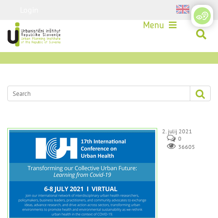
Login
Menu
2. julij 2021
0
36605