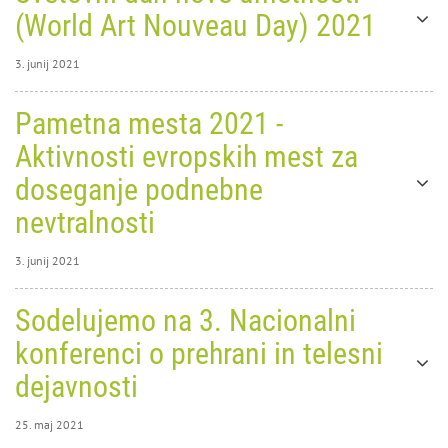
19903
(World Art Nouveau Day) 2021
3. junij 2021
3. junij 2021
Pametna mesta 2021 -
0
34460
Aktivnosti evropskih mest za
doseganje podnebne
Pametna mesta 2021 -
nevtralnosti
Aktivnosti evropskih mest za
3. junij 2021
doseganje podnebne
3. junij 2021
nevtralnosti
Sodelujemo na 3. Nacionalni
Svetovni dan nove umetnosti
0
41962
konferenci o prehrani in telesni
rok za oddajo povzetkov je podaljšan, konferenca bo
(World Art Nouveau Day)
potekala v Ljubljani 16. in 17. septembra 2021
dejavnosti
ODDAJA POVZETKA
2021
25. maj 2021
PROGRAM
Aktivnosti lokalne mreže Art nouveau Ljubljana ob 10.