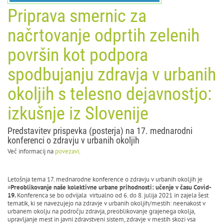
Priprava smernic za
načrtovanje odprtih zelenih
površin kot podpora
spodbujanju zdravja v urbanih
okoljih s telesno dejavnostjo:
izkušnje iz Slovenije
Predstavitev prispevka (posterja) na 17. mednarodni
konferenci o zdravju v urbanih okoljih
Več informacij na
povezavi
.
Letošnja tema 17. mednarodne konference o zdravju v urbanih okoljih je
»
Preoblikovanje naše kolektivne urbane prihodnosti: učenje v času Covid-
19.
Konferenca se bo odvijala virtualno od 6. do 8. julija 2021 in zajela šest
tematik, ki se navezujejo na zdravje v urbanih okoljih/mestih: neenakost v
urbanem okolju na področju zdravja, preoblikovanje grajenega okolja,
upravljanje mest in javni zdravstveni sistem, zdravje v mestih skozi vsa