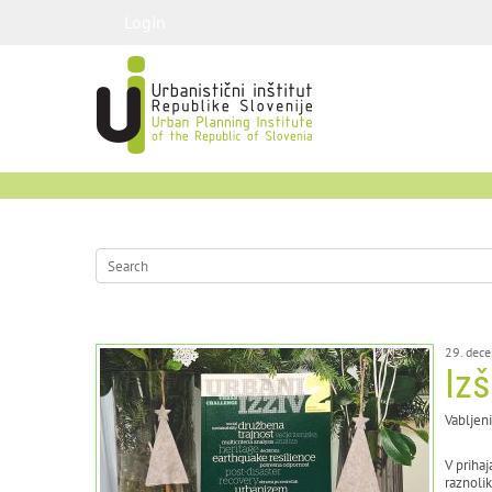
Login
29. dec
Izš
Vabljeni
V prihaj
raznolik