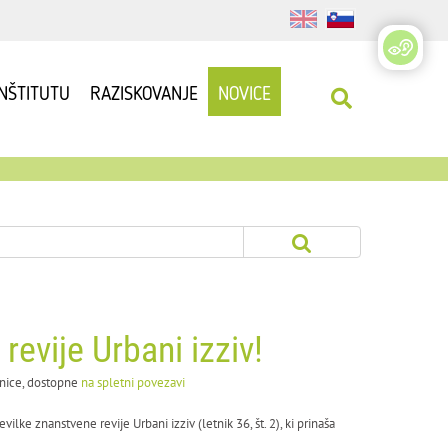
INŠTITUTU
RAZISKOVANJE
NOVICE
revije Urbani izziv!
ilnice, dostopne
na spletni povezavi
lke znanstvene revije Urbani izziv (letnik 36, št. 2), ki prinaša