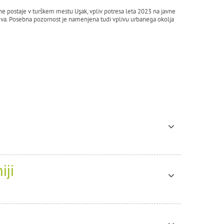
e postaje v turškem mestu Uşak, vpliv potresa leta 2023 na javne
ajeva. Posebna pozornost je namenjena tudi vplivu urbanega okolja
iji
2026!