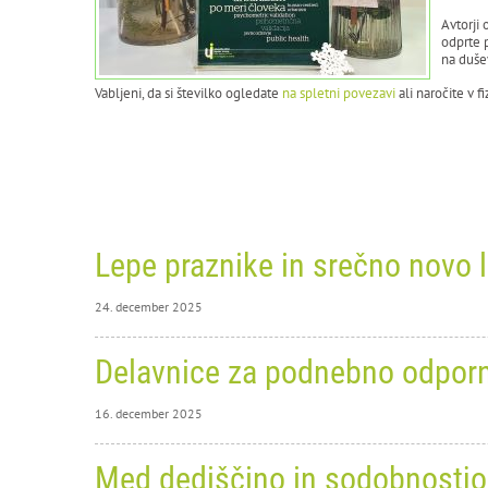
Avtorji
odprte 
na duše
Vabljeni, da si številko ogledate
na spletni povezavi
ali naročite v f
Lepe praznike in srečno novo 
24. december 2025
24. dec
Delavnice za podnebno odporno
Le
16. december 2025
16. dec
Med dediščino in sodobnostjo