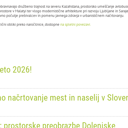
 obravnavajo družbeno trajnost na severu Kazahstana, prostorsko umeščanje avtobusn
prostore v Malatyi ter vlogo modernistične arhitekture pri razvoju Ljubljane in Sar
vno počutje prebivalcev in pomenu javnega zdravja v urbanističnem načrtovanju.
izični obliki preko naročilnice, dostopne
na spletni povezavi.
leto 2026!
ember 2025
0
10600
 načrtovanje mest in naselij v Sloven
pe praznike in srečno novo leto 
ember 2025
0
11083
: prostorske preobrazbe Dolenjske