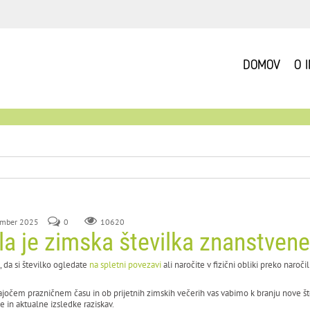
DOMOV
O 
ember 2025
0
10620
la je zimska številka znanstvene 
, da si številko ogledate
na spletni povezavi
ali naročite v fizični obliki preko naroč
ajočem prazničnem času in ob prijetnih zimskih večerih vas vabimo k branju nove števi
e in aktualne izsledke raziskav.