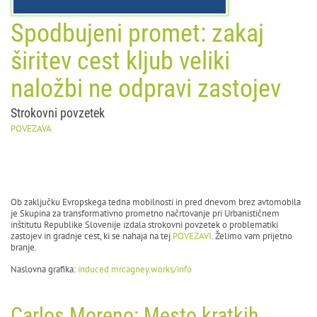
Spodbujeni promet: zakaj
širitev cest kljub veliki
naložbi ne odpravi zastojev
Strokovni povzetek
POVEZAVA
Ob zaključku Evropskega tedna mobilnosti in pred dnevom brez avtomobila
je Skupina za transformativno prometno načrtovanje pri Urbanističnem
inštitutu Republike Slovenije izdala strokovni povzetek o problematiki
zastojev in gradnje cest, ki se nahaja na tej
POVEZAVI
. Želimo vam prijetno
branje.
Naslovna grafika:
induced.mrcagney.works/info
Carlos Moreno: Mesto kratkih