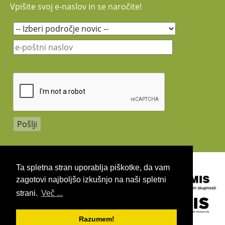
Vpišite svoj e-naslov in se naročite!
Copyright 2026 by UIRS
Ta spletna stran uporablja piškotke, da vam
zagotovi najboljšo izkušnjo na naši spletni
strani.
Več ...
Razumem!