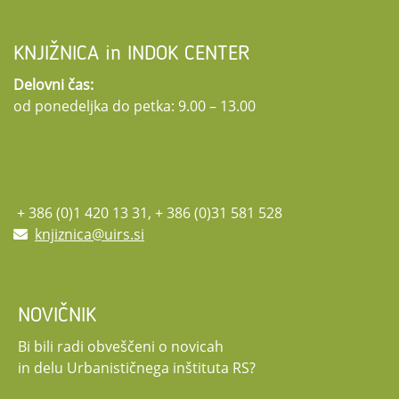
©Mitski park –foto Jan Antonac, VSŠ Sežana
obvezne prijave. Več informacij o konferenci ter obrazec za prijavo najdete na
11:40 – 12:20 Zala Velkavrh: Urbane intervencije
spletni strani projekta.
12:20 – 13:00 Branka Cvijetičanin: Pogled pešca ali kako prostor oblikuje
Za vse dodatne informacije smo dosegljivi na:
trajnostna.dediscina@fa.uni-
KNJIŽNICA in INDOK CENTER
življenjsko pripoved
lj.si
in na
hei-transform@zvkds.si
.
Delovni čas:
13:00 – 13:30 Zaključna razprava
od ponedeljka do petka: 9.00 – 13.00
PODROBNEJŠI PROGRAM
+ 386 (0)1 420 13 31, + 386 (0)31 581 528
knjiznica@uirs.si
NOVIČNIK
Bi bili radi obveščeni o novicah
in delu Urbanističnega inštituta RS?