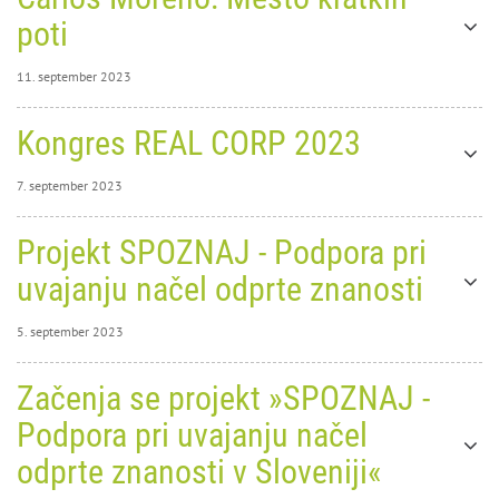
poti
11. september 2023
11. september
Kongres REAL CORP 2023
2023
0
9600
Carlos
7. september 2023
7. september 2023
Projekt SPOZNAJ - Podpora pri
0
27878
uvajanju načel odprte znanosti
5. september 2023
Moreno: Mesto kratkih poti
5. september 2023
Začenja se projekt »SPOZNAJ -
0
predavanje in okrogla miza, 22. 9. 2023, ob 11h, Klub CD
26250
Podpora pri uvajanju načel
22. 9. 2023, od 11.00 do 13.00, Klub Cankarjevega doma, Prešernova cesta 10,
Ljubljana
odprte znanosti v Sloveniji«
Kongres REAL CORP 2023
Obvezna
PRIJAVA