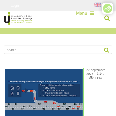
Login
Menu
22. september
2023
0
9196