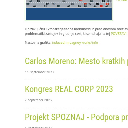
Ob zaključku Evropskega tedna mobilnosti in pred dnevom brez avt
problematiki zastojev in gradnje cest, ki se nahaja na tej
POVEZAVI
Naslovna grafika:
induced.mrcagney.works/info
Carlos Moreno: Mesto kratkih 
11. september 2023
11. sep
Kongres REAL CORP 2023
Ca
7. september 2023
predav
22. 9. 
7. sept
Projekt SPOZNAJ - Podpora pri
Ko
Obvez
5. september 2023