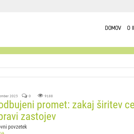
DOMOV
O 
tember 2023
0
9188
dbujeni promet: zakaj širitev ces
pravi zastojev
ovni povzetek
AVA