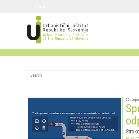
Login
22. sep
Spo
od
Strok
POVEZ