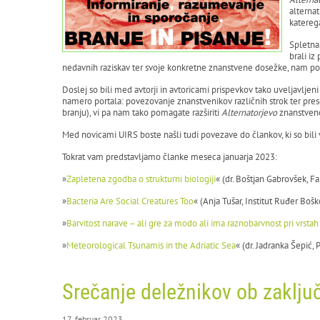
alterna
katerega
Spletna
brali iz
nedavnih raziskav ter svoje konkretne znanstvene dosežke, nam po
Doslej so bili med avtorji in avtoricami prispevkov tako uveljavljeni 
namero portala: povezovanje znanstvenikov različnih strok ter pre
branju), vi pa nam tako pomagate razširiti
Alternatorjevo
znanstveno
Med novicami UIRS boste našli tudi povezave do člankov, ki so bili 
Tokrat vam predstavljamo članke meseca januarja 2023:
»
Zapletena zgodba o strukturni biologiji
« (dr. Boštjan Gabrovšek, Fa
»
Bacteria Are Social Creatures Too
« (Anja Tušar, Institut Ruđer Boš
»
Barvitost narave – ali gre za modo ali ima raznobarvnost pri vrst
»
Meteorological Tsunamis in the Adriatic Sea
« (dr. Jadranka Šepić,
Srečanje deležnikov ob zaklj
17. februar 2023