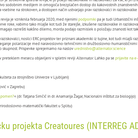
tivo sodobnim medijem in omogoča brezplačen dostop do kakovostnih znanstvenih 
 vsebine na strokoven, a dostopen način ustvarjajo prav raziskovalci in raziskovalke
 revija je vzniknila februarja 2020, med njenimi
podporniki
pa je tudi Urbanistični in
 prve roke, vabimo tako mlajše kot tudi že starejše, izkušene raziskovalke in razisko
magajo razrešiti kakšno dilemo, morda podajo razmislek o položaju znanosti kot ta
raziskovalci, nosilci ERC projektov ter priznani akademiki iz tujine, kot tudi mlajši ra
seganje polarizacije med naravoslovno-tehničnimi in družboslovno-humanističnimi ve
 skupnost. Prispevke sprejemamo na naslov
urednistvo@alternator.science
v preteklem mesecu objavljeni v spletni reviji
Alternator
. Lahko pa se
prijavite na e
kulteta za strojništvo Univerze v Ljubljani)
ković v Zagrebu)
ah pomen?
« (dr. Tatjana Simčič in dr. Anamarija Žagar, Nacionalni inštitut za biologijo)
 Prirodoslovno-matematički fakultet u Splitu)
učku projekta Creatoures (INTERREG 