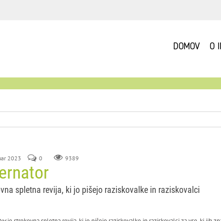
DOMOV
O 
uar 2023
0
9389
ernator
vna spletna revija, ki jo pišejo raziskovalke in raziskovalci
tor
je strokovna spletna revija, ki jo pišejo raziskovalke in raziskovalci za vse, ki ji