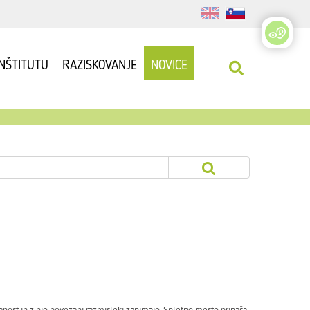
INŠTITUTU
RAZISKOVANJE
NOVICE
h znanost in z njo povezani razmisleki zanimajo. Spletno mesto prinaša