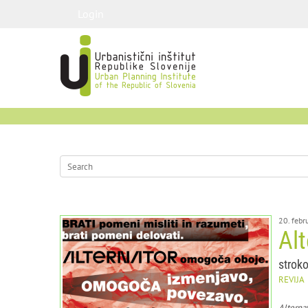
Login
20. febr
Alt
stroko
REVIJA
Alterna