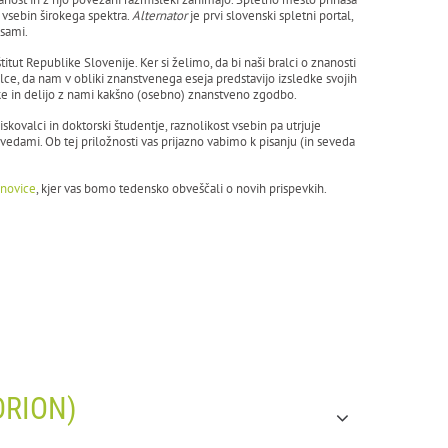
vsebin širokega spektra.
Alternator
je prvi slovenski spletni portal,
 sami.
štitut Republike Slovenije. Ker si želimo, da bi naši bralci o znanosti
valce, da nam v obliki znanstvenega eseja predstavijo izsledke svojih
ke in delijo z nami kakšno (osebno) znanstveno zgodbo.
ziskovalci in doktorski študentje, raznolikost vsebin pa utrjuje
dami. Ob tej priložnosti vas prijazno vabimo k pisanju (in seveda
-novice
, kjer vas bomo tedensko obveščali o novih prispevkih.
ADRION)