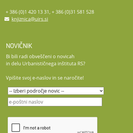
Vljudno vabljeni, da se dogodka udeležite!
Udeležba na posvetu je brezplačna. Potekal bo v slovenskem jeziku.
+ 386 (0)1 420 13 31, + 386 (0)31 581 528
Naslovna grafika: clipchamp.com
knjiznica@uirs.si
NOVIČNIK
Bi bili radi obveščeni o novicah
in delu Urbanističnega inštituta RS?
Vpišite svoj e-naslov in se naročite!