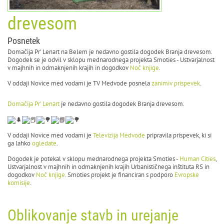
drevesom
Posnetek
Domačija Pr' Lenart na Belem je nedavno gostila dogodek Branja drevesom.
Dogodek se je odvil v sklopu mednarodnega projekta Smoties - Ustvarjalnost
v majhnih in odmaknjenih krajih in dogodkov
Noč knjige
.
V oddaji Novice med vodami je TV Medvode posnela
zanimiv prispevek
.
Domačija Pr' Lenart
je nedavno gostila dogodek Branja drevesom.
V oddaji Novice med vodami je
Televizija Medvode
pripravila prispevek, ki si
ga lahko
ogledate
.
Dogodek je potekal v sklopu mednarodnega projekta Smoties -
Human Cities
,
Ustvarjalnost v majhnih in odmaknjenih krajih Urbanističnega inštituta RS in
dogodkov
Noč knjige
. Smoties projekt je financiran s podporo
Evropske
komisije
.
Oblikovanje stavb in urejanje