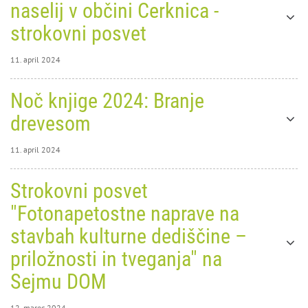
naselij v občini Cerknica -
strokovni posvet
11. april 2024
11. april 2024
Noč knjige 2024: Branje
0
9005
drevesom
11. april 2024
11. april 2024
Strokovni posvet
0
9243
"Fotonapetostne naprave na
Noč
stavbah kulturne dediščine –
Oblikovanje stavb in urejanje
knjige
priložnosti in tveganja" na
naselij v občini Cerknica -
2024:
Sejmu DOM
strokovni posvet
Branje
12. marec 2024