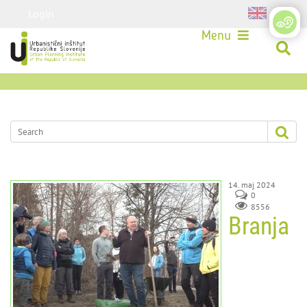
Login
Menu
14. maj 2024
0
8556
Branja